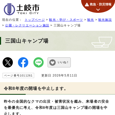
救急・防災情報
現在の位置：
トップページ
>
観光・学び・スポーツ
>
観光
>
観光施設
>
公園・レクリエーション施設
> 三国山キャンプ場
三国山キャンプ場
いいね！
更新日 2026年5月11日
ページ番号1011261
令和8年度の開場を中止します。
昨今の全国的なクマの出没・被害状況を鑑み、来場者の安全
を最優先に考え、令和8年度は三国山キャンプ場の開場を中
止します。