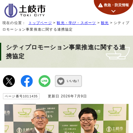
救急・防災情報
現在の位置：
トップページ
>
観光・学び・スポーツ
>
観光
> シティプ
ロモーション事業推進に関する連携協定
シティプロモーション事業推進に関する連
携協定
いいね！
更新日 2026年7月9日
ページ番号1011435