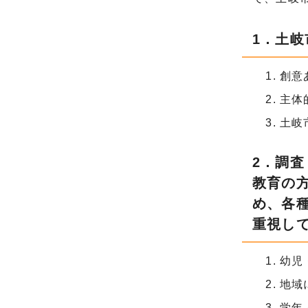
1．土
創意
主体
土岐
2．調
教育の
め、各
重視し
幼児
地域
学年