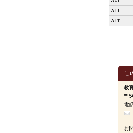
ALT
ALT
ALT
こ
教
〒5
電話
お