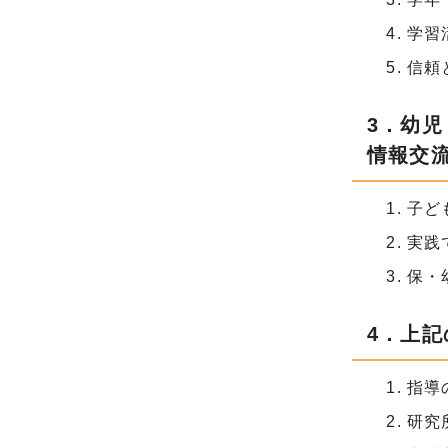
学習
信頼
3．幼
情報交
子ど
実践
保・
4．上
指導
研究