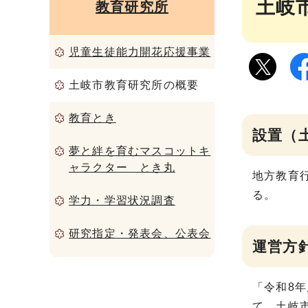
土岐
教育研究所
児童生徒能力開花応援事業
土岐市教育研究所の概要
教育とき
設置（
夢と絆を育むマスコットキ
ャラクター とき丸
地方教育
る。
学力・学習状況調査
研究指定・発表会、公表会
運営方
「令和8
て、土岐