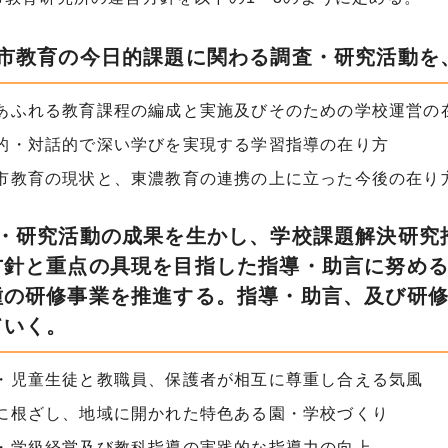
岐市教育の今日的課題に関わる調査・研究活動を
あふれる教育課程の編成と実施及びそのための学校運営の
的・対話的で深い学びを実現する学習指導の在り方
市教育の現状と、東濃教育の連携の上に立った今後の在り
査・研究活動の成果を生かし、学校課題解決研究
方針と重点の具現を目指した指導・助言に努め
種の研修事業を推進する。指導・助言、及び研
ていく。
・児童生徒と教職員、保護者が相互に尊重し合える気風
に根ざし、地域に開かれた特色ある園・学校づくり
・学級経営及び教科指導の実践的な指導力の向上