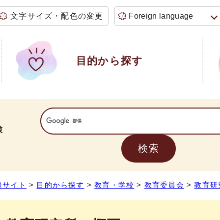
文字サイズ・配色の変更
Foreign language
目的から探す
検
援サイト
>
目的から探す
>
教育・学校
>
教育委員会
>
教育研