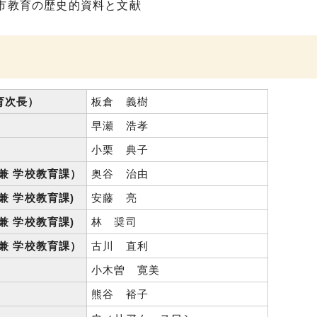
市教育の歴史的資料と文献
育次長）
板倉 義樹
早瀬 浩孝
小栗 典子
兼 学校教育課）
奥谷 治由
兼 学校教育課)
安藤 亮
兼 学校教育課)
林 奨司
兼 学校教育課）
古川 直利
小木曽 寛美
熊谷 裕子