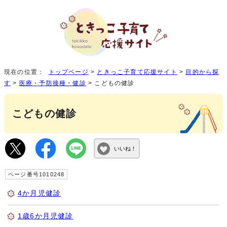
現在の位置：
トップページ
>
ときっこ子育て応援サイト
>
目的から探
す
>
医療・予防接種・健診
> こどもの健診
こどもの健診
いいね！
ページ番号1010248
4か月児健診
1歳6か月児健診