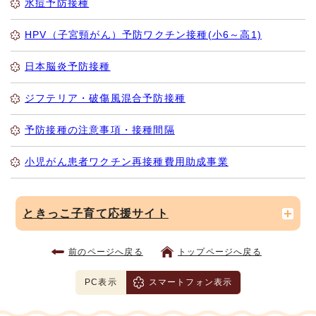
水痘予防接種
HPV（子宮頸がん）予防ワクチン接種(小6～高1)
日本脳炎予防接種
ジフテリア・破傷風混合予防接種
予防接種の注意事項・接種間隔
小児がん患者ワクチン再接種費用助成事業
ときっこ子育て応援サイト
前のページへ戻る
トップページへ戻る
PC表示
スマートフォン表示