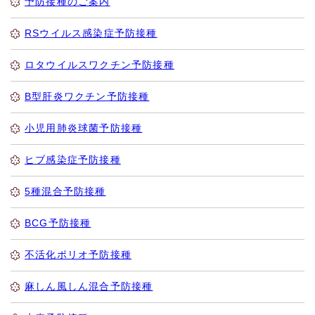
予防接種のご案内
RSウイルス感染症予防接種
ロタウイルスワクチン予防接種
B型肝炎ワクチン予防接種
小児用肺炎球菌予防接種
ヒブ感染症予防接種
5種混合予防接種
BCG予防接種
不活化ポリオ予防接種
麻しん風しん混合予防接種