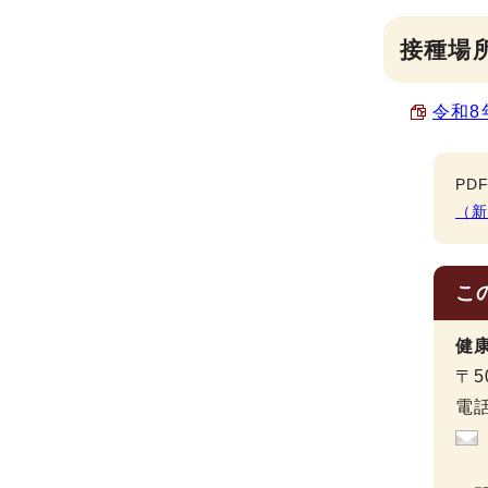
接種場
令和8
PD
（
こ
健
〒5
電話