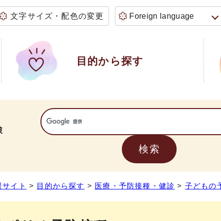
文字サイズ・配色の変更
Foreign language
目的から探す
検
援サイト
>
目的から探す
>
医療・予防接種・健診
>
子どもの