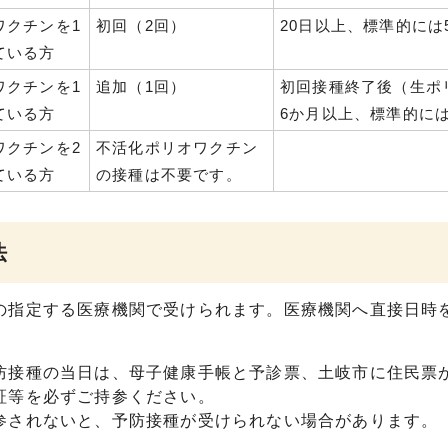
ワクチンを1
初回（2回）
20日以上、標準的には
ている方
ワクチンを1
追加（1回）
初回接種終了後（生ポ
ている方
6か月以上、標準的には
ワクチンを2
不活化ポリオワクチン
ている方
の接種は不要です。
法
の指定する医療機関で受けられます。医療機関へ直接日時
。
防接種の当日は、母子健康手帳と予診票、土岐市に住民票
証等を必ずご持参ください。
参されないと、予防接種が受けられない場合があります。