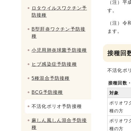
（注）平
ロタウイルスワクチン予
す。
防接種
（注）令
B型肝炎ワクチン予防接
ます。
種
小児用肺炎球菌予防接種
接種回
ヒブ感染症予防接種
不活化ポ
5種混合予防接種
接種回数
BCG予防接種
対象
ポリオワ
不活化ポリオ予防接種
種の方
麻しん風しん混合予防接
ポリオワ
種
種の方