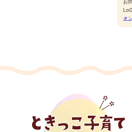
お
L
オ