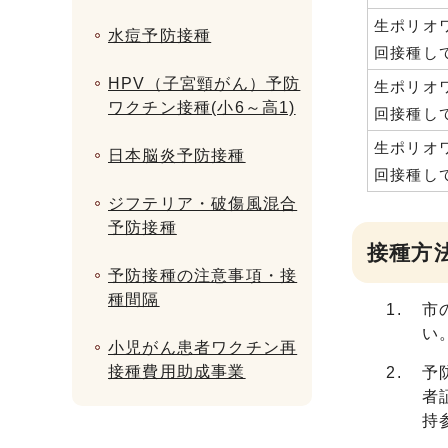
生ポリオ
水痘予防接種
回接種し
HPV（子宮頸がん）予防
生ポリオ
ワクチン接種(小6～高1)
回接種し
生ポリオ
日本脳炎予防接種
回接種し
ジフテリア・破傷風混合
予防接種
接種方
予防接種の注意事項・接
種間隔
市
い
小児がん患者ワクチン再
接種費用助成事業
予
者
持