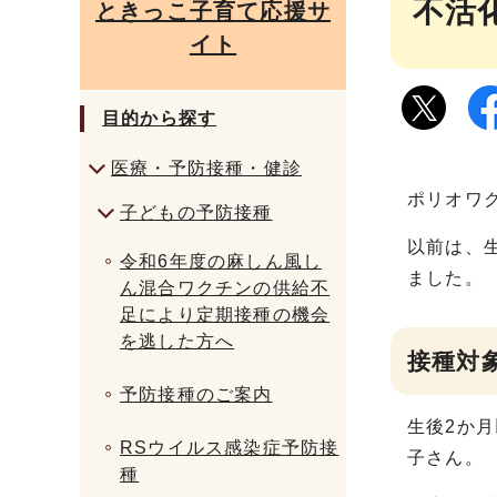
不活
ときっこ子育て応援サ
イト
目的から探す
医療・予防接種・健診
ポリオワ
子どもの予防接種
以前は、
令和6年度の麻しん風し
ました。
ん混合ワクチンの供給不
足により定期接種の機会
を逃した方へ
接種対
予防接種のご案内
生後2か
RSウイルス感染症予防接
子さん。
種