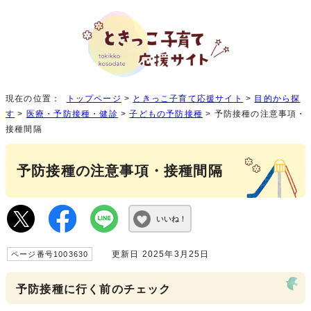
現在の位置：
トップページ
>
ときっこ子育て応援サイト
>
目的から探
す
>
医療・予防接種・健診
>
子どもの予防接種
> 予防接種の注意事項・
接種間隔
予防接種の注意事項・接種間隔
いいね！
更新日 2025年3月25日
ページ番号1003630
予防接種に行く前のチェック