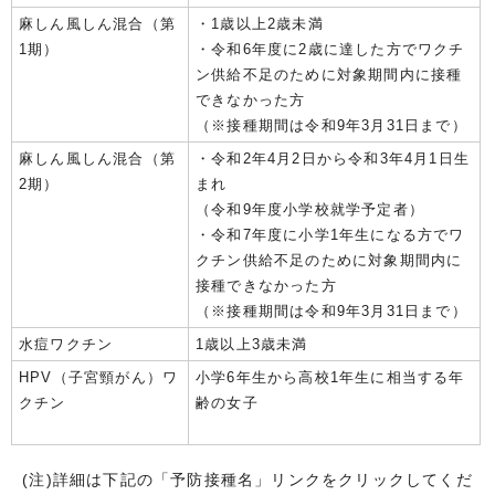
麻しん風しん混合（第
・1歳以上2歳未満
1期）
・令和6年度に2歳に達した方でワクチ
ン供給不足のために対象期間内に接種
できなかった方
（※接種期間は令和9年3月31日まで）
麻しん風しん混合（第
・令和2年4月2日から令和3年4月1日生
2期）
まれ
（令和9年度小学校就学予定者）
・令和7年度に小学1年生になる方でワ
クチン供給不足のために対象期間内に
接種できなかった方
（※接種期間は令和9年3月31日まで）
水痘ワクチン
1歳以上3歳未満
HPV（子宮頸がん）ワ
小学6年生から高校1年生に相当する年
クチン
齢の女子
(注)詳細は下記の「予防接種名」リンクをクリックしてくだ