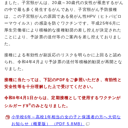
ました。子宮頸がんは、20歳～30歳代の女性が罹患するがん
の中で最も多く発生するがんであり、子宮頸がん予防接種
は、この子宮頸がんの原因である発がん性HPV（ヒトパピロ
ーマウイルス）の感染を防ぐワクチンです。平成25年6月に
厚生労働省により積極的な接種勧奨の差し控えが決定された
ことにより、予診票の送付等のご案内を差し控えておりまし
た。
接種による有効性が副反応のリスクを明らかに上回ると認め
られ、令和4年4月より予診票の送付等積極的勧奨が再開とな
りました。
接種に当たっては、下記のPDFをご参照いただき、有効性と
安全性等を十分理解した上で受けてください。
令和8年4月1日からは、定期接種として使用するワクチンが
®
シルガード9
のみとなりました。
小学校6年～高校1年相当の女の子と保護者の方へ大切な
お知らせ（概要版） （PDF 5.8MB）