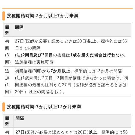
接種開始時期:2か月以上7か月未満
回
間隔
数
初
27日
(医師が必要と認めるときは20日)
以上
、標準的には56
回
日までの間隔
(3
(注)
2回目及び3回目
の接種は
1歳を超えた場合は行わない
。
回)
追加接種は実施可能
追
初回接種(3回)から
7か月以上
、標準的には13か月の間隔
加
(注)1歳未満に2回目、3回目が接種できなかった場合は、初
(1
回接種の最後の注射から27日（医師が必要と認めるときは
回)
20日）以上の間隔をおく。
接種開始時期:7か月以上12か月未満
回
間隔
数
初
27日
(医師が必要と認めるときは20日)
以上
、標準的には56