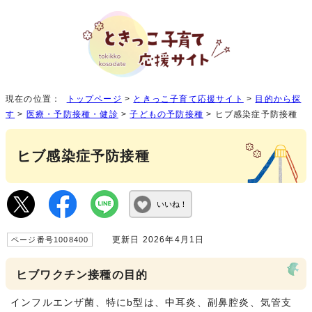
現在の位置：
トップページ
>
ときっこ子育て応援サイト
>
目的から探
す
>
医療・予防接種・健診
>
子どもの予防接種
> ヒブ感染症予防接種
ヒブ感染症予防接種
いいね！
更新日 2026年4月1日
ページ番号1008400
ヒブワクチン接種の目的
インフルエンザ菌、特にb型は、中耳炎、副鼻腔炎、気管支