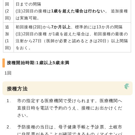
回
日までの間隔
(2
(注)2回目の接種は
1歳を超えた場合は行わない
。 追加接種
回)
は実施可能。
追
初回接種(2回)から
7か月以上
、標準的には13か月の間隔
加
(注)2回目の接種 が1歳を超えた場合は、初回接種の最後の
(1
注射から27日（医師が必要と認めるときは20日）以上間隔
回)
をおく。
接種開始時期:1歳以上5歳未満
1回
接種方法
市の指定する医療機関で受けられます。医療機関へ
直接日時を電話で予約のうえ、接種にお出かけくだ
さい。
予防接種の当日は、母子健康手帳と予診票、土岐市
に住民票があることが確認できるもの（マイナンバ