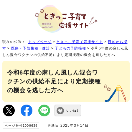
現在の位置：
トップページ
>
ときっこ子育て応援サイト
>
目的から探
す
>
医療・予防接種・健診
>
子どもの予防接種
> 令和6年度の麻しん風
しん混合ワクチンの供給不足により定期接種の機会を逃した方へ
令和6年度の麻しん風しん混合ワ
クチンの供給不足により定期接種
の機会を逃した方へ
いいね！
更新日 2025年3月14日
ページ番号1009639