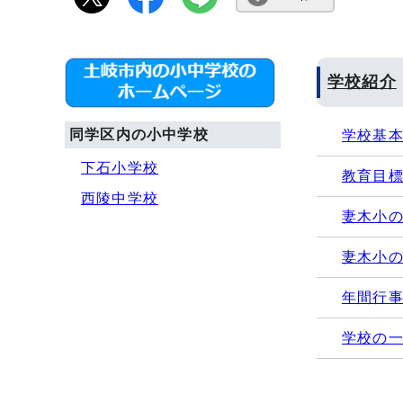
学校紹介
同学区内の小中学校
学校基
下石小学校
教育目
西陵中学校
妻木小
妻木小
年間行
学校の