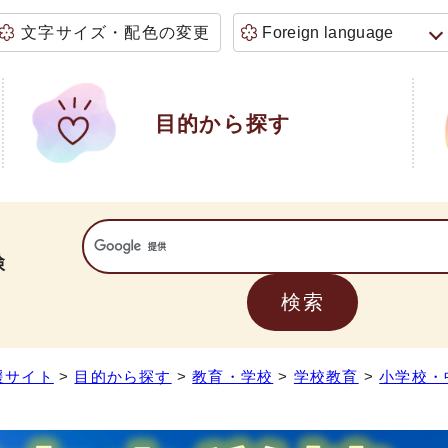
文字サイズ・配色の変更
Foreign language
目的から探す
検
援サイト
>
目的から探す
>
教育・学校
>
学校教育
>
小学校・