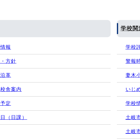
学校関
本情報
学校
標・方針
警報
の沿革
妻木
の校舎案内
いじ
事予定
学校
一日（日課）
土岐
土岐