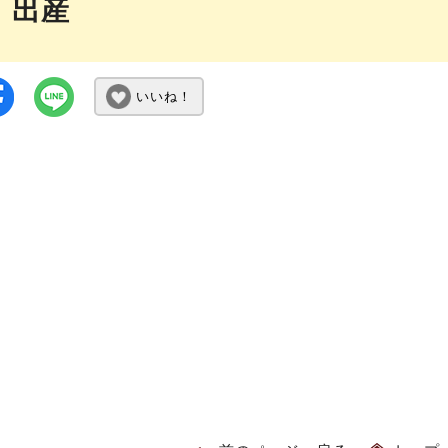
・出産
いいね！