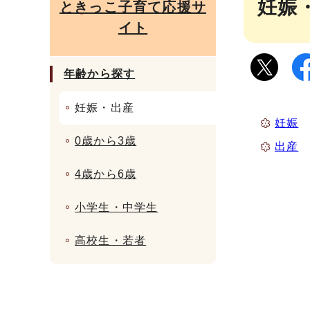
妊娠
ときっこ子育て応援サ
イト
年齢から探す
妊娠・出産
妊娠
0歳から3歳
出産
4歳から6歳
小学生・中学生
高校生・若者