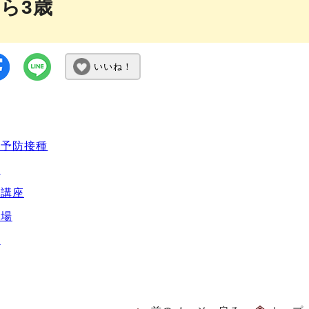
から3歳
いいね！
・予防接種
り
・講座
び場
き