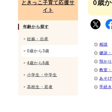
0歳
ときっこ子育て応援サ
イト
年齢から探す
妊娠・出産
相談
0歳から3歳
健診
預か
4歳から6歳
教室
小学生・中学生
あそ
高校生・若者
手続