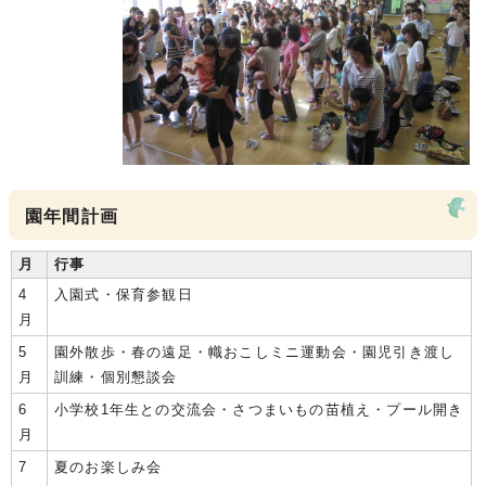
園年間計画
月
行事
4
入園式・保育参観日
月
5
園外散歩・春の遠足・幟おこしミニ運動会・園児引き渡し
月
訓練・個別懇談会
6
小学校1年生との交流会・さつまいもの苗植え・プール開き
月
7
夏のお楽しみ会