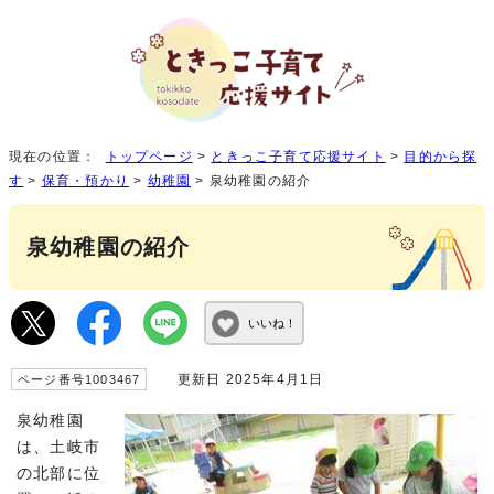
現在の位置：
トップページ
>
ときっこ子育て応援サイト
>
目的から探
す
>
保育・預かり
>
幼稚園
> 泉幼稚園の紹介
泉幼稚園の紹介
いいね！
更新日 2025年4月1日
ページ番号1003467
泉幼稚園
は、土岐市
の北部に位