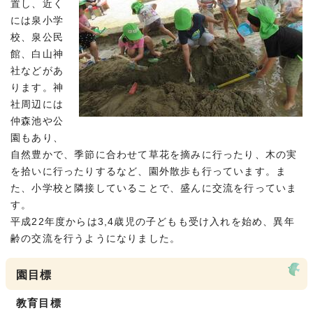
置し、近く
には泉小学
校、泉公民
館、白山神
社などがあ
ります。神
社周辺には
仲森池や公
園もあり、
自然豊かで、季節に合わせて草花を摘みに行ったり、木の実
を拾いに行ったりするなど、園外散歩も行っています。ま
た、小学校と隣接していることで、盛んに交流を行っていま
す。
平成22年度からは3,4歳児の子どもも受け入れを始め、異年
齢の交流を行うようになりました。
園目標
教育目標