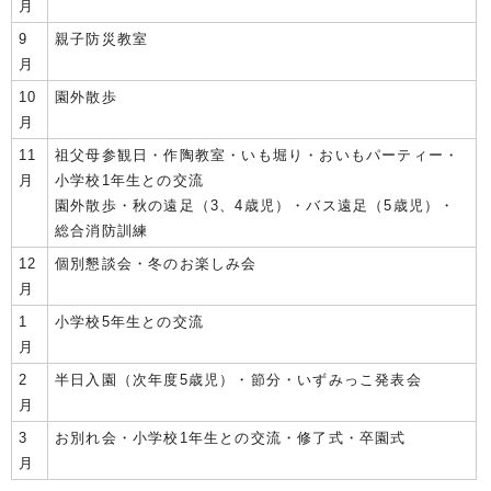
月
9
親子防災教室
月
10
園外散歩
月
11
祖父母参観日・作陶教室・いも堀り・おいもパーティー・
月
小学校1年生との交流
園外散歩・秋の遠足（3、4歳児）・バス遠足（5歳児）・
総合消防訓練
12
個別懇談会・冬のお楽しみ会
月
1
小学校5年生との交流
月
2
半日入園（次年度5歳児）・節分・いずみっこ発表会
月
3
お別れ会・小学校1年生との交流・修了式・卒園式
月