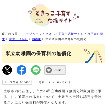
現在の位置：
トップページ
>
ときっこ子育て応援サイト
>
目的から探
す
>
保育・預かり
>
幼稚園
> 私立幼稚園の保育料の無償化
私立幼稚園の保育料の無償化
いいね！
更新日 2026年7月29日
ページ番号1003480
土岐市内に在住し、市外の私立幼稚園（無償化対象施設に限
る。）に通園される方について、土岐市へ申請し認定を受け
ることにより保育料が無償となります。