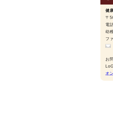
健
〒5
電
幼稚
ファ
お
L
オ