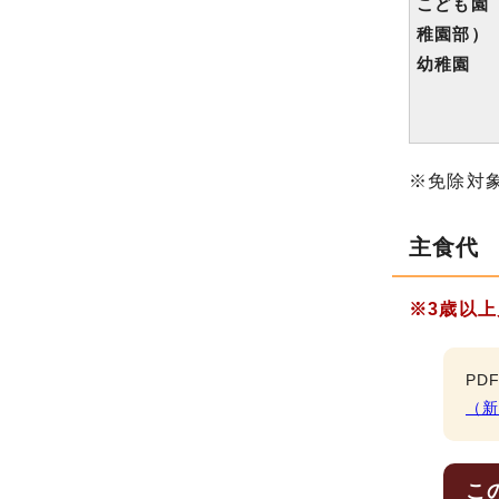
こども園
稚園部）
幼稚園
※免除対
主食代
※3歳以
PD
（
こ