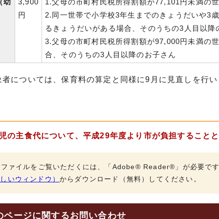
（幼
3,900
1.父母の市町村民税所得割額が77,101円未満の
円
2.同一世帯で小学校3年生までのきょうだいや3
るきょうだいがある場合、そのうちの3人目以降
3.父母の市町村民税所得割額が97,000円未満
合、そのうちの3人目以降のお子さん
象者については、保育料の算定と同様に9月に見直しを行い
上児の主食代について、平成29年度より市が負担すること
Fファイルをご覧いただくには、「Adobe® Reader®」が必要
新しいウィンドウ）
からダウンロード（無料）してください。
のページに関する
お問い合わせ