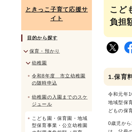
こど
ときっこ子育て応援サ
イト
負担
目的から探す
保育・預かり
幼稚園
令和8年度 市立幼稚園
1.保
の随時申込
令和元年
幼稚園の入園までのスケ
地域型保
ジュール
どもの保
こども園・保育園・地域
0歳児か
型保育事業・公立幼稚園
は、父母