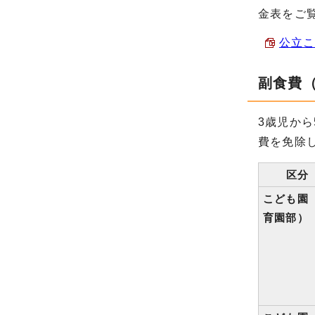
金表をご
公立こ
副食費
3歳児か
費を免除
区分
こども園
育園部）