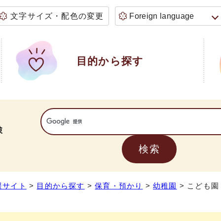
文字サイズ・配色の変更
Foreign language
目的から探す
検
援サイト
>
目的から探す
>
保育・預かり
>
幼稚園
> こども