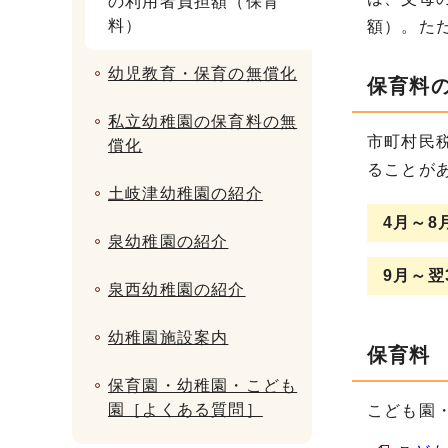
の利用者負担額（保育
料）
額）。た
幼児教育・保育の無償化
保育料
私立幼稚園の保育料の無
市町村民
償化
ることが
土岐津幼稚園の紹介
4月～8
泉幼稚園の紹介
9月～翌
泉西幼稚園の紹介
幼稚園施設案内
保育料
保育園・幼稚園・こども
園［よくある質問］
こども園