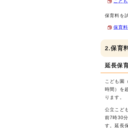
こども
保育料を
保育料
2.保
延長保
こども園
時間）を
ります。
公立こど
前7時30
す。延長