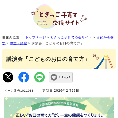
現在の位置：
トップページ
>
ときっこ子育て応援サイト
>
目的から探
す
>
教室・講座
> 講演会「こどものお口の育て方」
講演会「こどものお口の育て方」
いいね！
更新日 2026年2月27日
ページ番号1011055