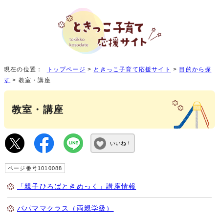
現在の位置：
トップページ
>
ときっこ子育て応援サイト
>
目的から探
す
> 教室・講座
教室・講座
いいね！
ページ番号1010088
「親子ひろばときめっく」講座情報
パパママクラス（両親学級）