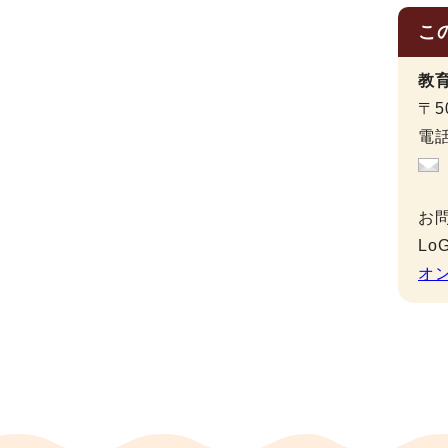
こ
教
〒5
電話
お
L
オ