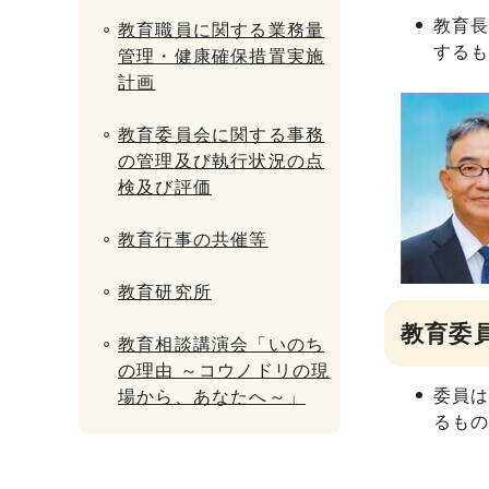
教育
教育職員に関する業務量
する
管理・健康確保措置実施
計画
教育委員会に関する事務
の管理及び執行状況の点
検及び評価
教育行事の共催等
教育研究所
教育委
教育相談講演会「いのち
の理由 ～コウノドリの現
委員
場から、あなたへ～」
るも