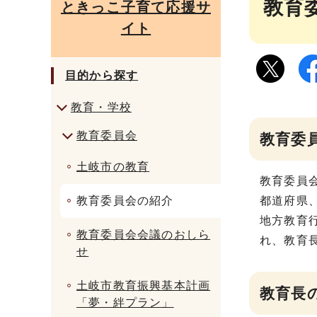
教育
ときっこ子育て応援サ
イト
目的から探す
教育・学校
教育委員会
教育委
土岐市の教育
教育委員
教育委員会の紹介
都道府県
地方教育
教育委員会会議のおしら
れ、教育
せ
土岐市教育振興基本計画
教育長
「夢・絆プラン」