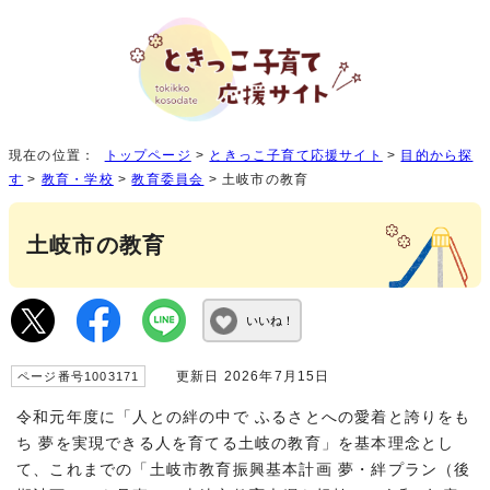
現在の位置：
トップページ
>
ときっこ子育て応援サイト
>
目的から探
す
>
教育・学校
>
教育委員会
> 土岐市の教育
土岐市の教育
いいね！
更新日 2026年7月15日
ページ番号1003171
令和元年度に「人との絆の中で ふるさとへの愛着と誇りをも
ち 夢を実現できる人を育てる土岐の教育」を基本理念とし
て、これまでの「土岐市教育振興基本計画 夢・絆プラン（後