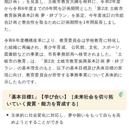
期計画）」を見直し、土岐市教育大綱を根幹に、令和2年度
から令和6年度までの5年間を計画期間とした「第2次 土岐市
教育振興基本計画 夢・絆プラン」を策定、今年度改訂の市総
合計画と整合性を取るために計画期間を1年間延長しまし
た。
令和6年度機構改革により、教育委員会は学校教育に特化し
た組織に再編され、青少年育成、 公民館、文化、スポーツ、
図書館などの事業は、市長事務部局へ移管されました。「土
岐市の教育」は、「第2次 土岐市教育振興基本計画 夢・絆プ
ラン」の基本理念のもと、以下の基本目標及び具体目標の実
現に向け、教育委員会が所管する事務事業について具体的に
示したものです。
「基本目標1」【学び合い】［未来社会を切り拓
いていく資質・能力を育成する］
主体的に社会変化に対応し、夢や願いをもって自らを高
めようとすることができる