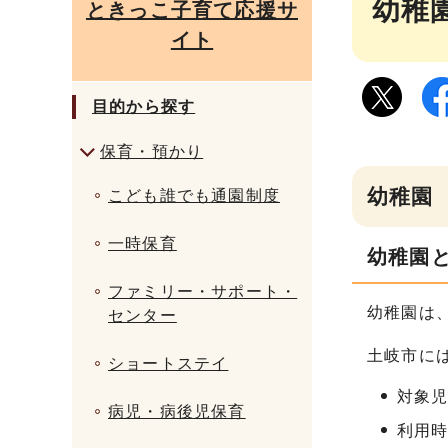
幼稚
ときっこ子育て応援サ
イト
目的から探す
保育・預かり
幼稚園
こども誰でも通園制度
一時保育
幼稚園
ファミリー・サポート・
幼稚園は
センター
土岐市に
ショートステイ
対象児
病児・病後児保育
利用時