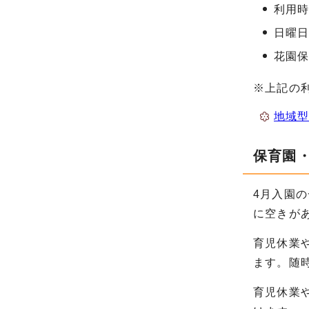
利用時
日曜
花園
※上記の
地域
保育園
4月入園
に空きが
育児休業
ます。随
育児休業