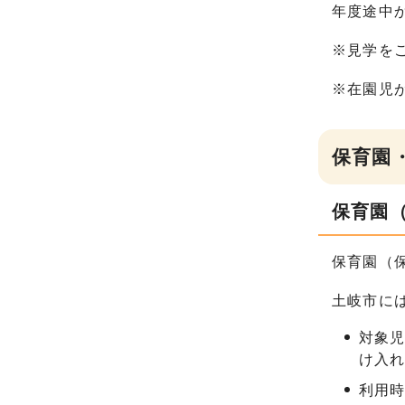
年度途中
※見学を
※在園児
保育園
保育園
保育園（
土岐市に
対象児
け入
利用時