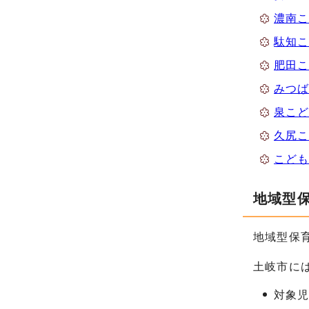
濃南
駄知
肥田
みつ
泉こ
久尻
こども
地域型
地域型保
土岐市に
対象児