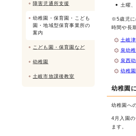
障害児通所支援
土曜
幼稚園・保育園・こども
※5歳児
園・地域型保育事業所の
時間や長
案内
土岐
こども園・保育園など
泉幼
泉西
幼稚園
幼稚園
土岐市放課後教室
幼稚園
幼稚園へ
4月入園
ます。