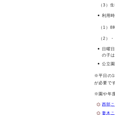
（3）生
利用
（1）8時
（2）・（
日曜日
の子
公立
※平日の1
が必要です
※園や年
西部
妻木