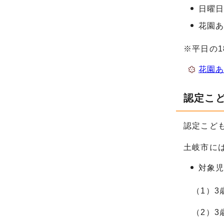
日曜
花園
※平日の1
花園あ
認定こ
認定こど
土岐市に
対象
（1）3
（2）3