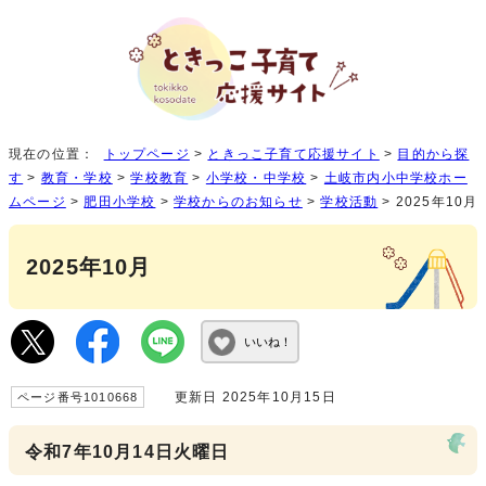
現在の位置：
トップページ
>
ときっこ子育て応援サイト
>
目的から探
す
>
教育・学校
>
学校教育
>
小学校・中学校
>
土岐市内小中学校ホー
ムページ
>
肥田小学校
>
学校からのお知らせ
>
学校活動
> 2025年10月
2025年10月
いいね！
更新日 2025年10月15日
ページ番号1010668
令和7年10月14日火曜日