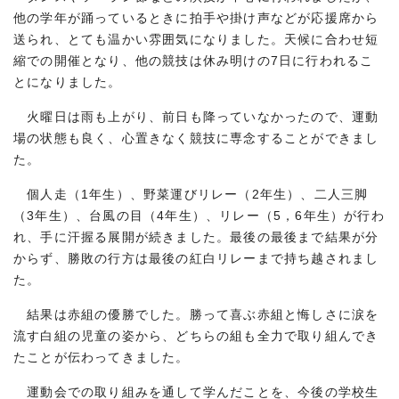
他の学年が踊っているときに拍手や掛け声などが応援席から
送られ、とても温かい雰囲気になりました。天候に合わせ短
縮での開催となり、他の競技は休み明けの7日に行われるこ
とになりました。
火曜日は雨も上がり、前日も降っていなかったので、運動
場の状態も良く、心置きなく競技に専念することができまし
た。
個人走（1年生）、野菜運びリレー（2年生）、二人三脚
（3年生）、台風の目（4年生）、リレー（5，6年生）が行わ
れ、手に汗握る展開が続きました。最後の最後まで結果が分
からず、勝敗の行方は最後の紅白リレーまで持ち越されまし
た。
結果は赤組の優勝でした。勝って喜ぶ赤組と悔しさに涙を
流す白組の児童の姿から、どちらの組も全力で取り組んでき
たことが伝わってきました。
運動会での取り組みを通して学んだことを、今後の学校生