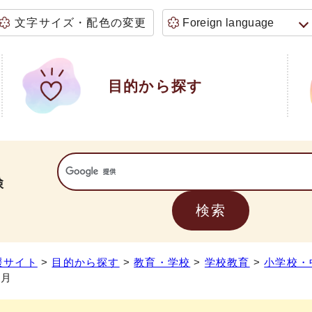
文字サイズ・配色の変更
Foreign language
目的から探す
検
援サイト
>
目的から探す
>
教育・学校
>
学校教育
>
小学校・
7月