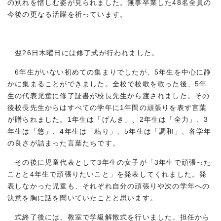
の別れを惜しむ姿が見られました。無事卒業した48名全員の
今後の更なる活躍を祈っています。
翌26日木曜日には修了式が行われました。
6年生がいない初めての集まりでしたが、5年生を中心に静
かに集まることができました。全校で校歌を歌った後、5年
生の代表児童に修了証書が校長先生から渡されました。その
後校長先生からはすべての学年に1年間の頑張りを表す言葉
が贈られました。1年生は「げんき」、2年生は「全力」、3
年生は「悠」、4年生は「粘り」、5年生は「調和」、各学年
の良さが詰まった言葉たちです。
その後に児童代表として3年生の女子が「3年生で頑張った
ことと4年生で頑張りたいこと」を発表してくれました。発
表しなかった児童も、それぞれ自分の頑張りや次の学年への
決意を胸に話を聞いていたことと思います。
式終了後には、教室で学級解散式を行いました。担任から