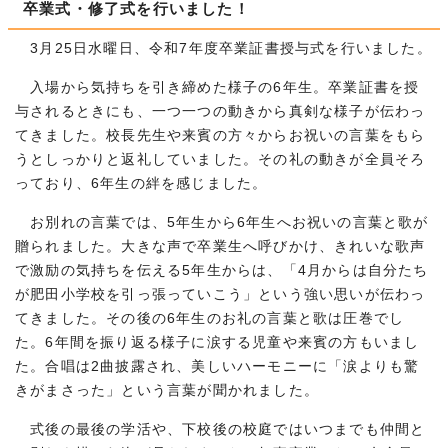
卒業式・修了式を行いました！
3月25日水曜日、令和7年度卒業証書授与式を行いました。
入場から気持ちを引き締めた様子の6年生。卒業証書を授
与されるときにも、一つ一つの動きから真剣な様子が伝わっ
てきました。校長先生や来賓の方々からお祝いの言葉をもら
うとしっかりと返礼していました。その礼の動きが全員そろ
っており、6年生の絆を感じました。
お別れの言葉では、5年生から6年生へお祝いの言葉と歌が
贈られました。大きな声で卒業生へ呼びかけ、きれいな歌声
で激励の気持ちを伝える5年生からは、「4月からは自分たち
が肥田小学校を引っ張っていこう」という強い思いが伝わっ
てきました。その後の6年生のお礼の言葉と歌は圧巻でし
た。6年間を振り返る様子に涙する児童や来賓の方もいまし
た。合唱は2曲披露され、美しいハーモニーに「涙よりも驚
きがまさった」という言葉が聞かれました。
式後の最後の学活や、下校後の校庭ではいつまでも仲間と