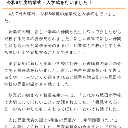
令和8年度始業式・入学式を行いました！
4月7日火曜日、令和8年度の始業式と入学式を行いまし
た。
始業式の朝、新しい学年の仲間や先生にワクワクしながら
登校する児童の姿が見られました。新しい教室で新しい仲間
と顔を合わせた緊張感そのままに、始業式も全校がとても落
ち着いた姿で参加することができました。
まず始めに新しく肥田小学校に赴任した教職員の紹介の会
である着任式を行いました。新しい先生を瞳を輝かせて迎え
る姿や、一人ひとりが紹介されると拍手を贈る姿から肥田小
学校の児童の温かさを感じました。
始業式が始まると校長先生からは、「これから肥田小学校
で大切にしてほしいこと」が話されました。「挑戦する心」
と「おもいやりの心」をもってほしい、というお話でした。
次に児童代表の話で6年生の児童が「1年間頑張りたいこ
と」を話してくれました。代表委員会の委員長として頑張っ