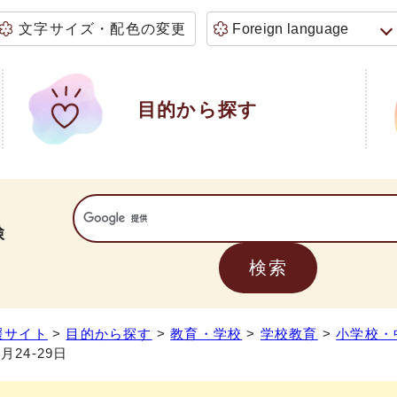
文字サイズ・配色の変更
Foreign language
目的から探す
検
援サイト
>
目的から探す
>
教育・学校
>
学校教育
>
小学校・
5月24-29日