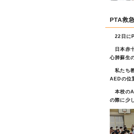
PTA救
22日に
日本赤十
心肺蘇生
私たち教
AEDの
本校のA
の際に少