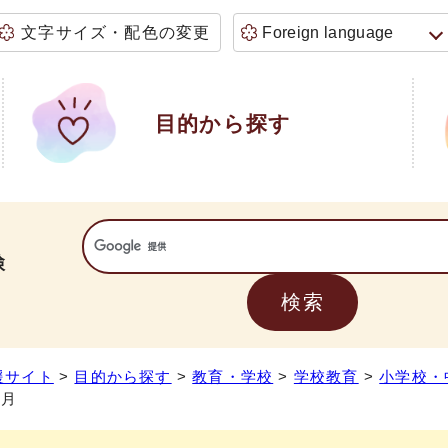
文字サイズ・配色の変更
Foreign language
目的から探す
検
援サイト
>
目的から探す
>
教育・学校
>
学校教育
>
小学校・
5月