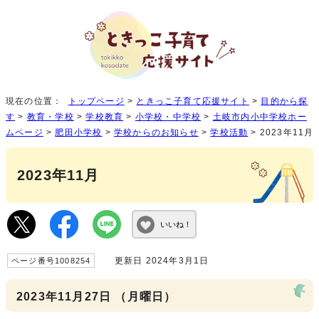
現在の位置：
トップページ
>
ときっこ子育て応援サイト
>
目的から探
す
>
教育・学校
>
学校教育
>
小学校・中学校
>
土岐市内小中学校ホー
ムページ
>
肥田小学校
>
学校からのお知らせ
>
学校活動
> 2023年11月
2023年11月
いいね！
更新日 2024年3月1日
ページ番号1008254
2023年11月27日 （月曜日）