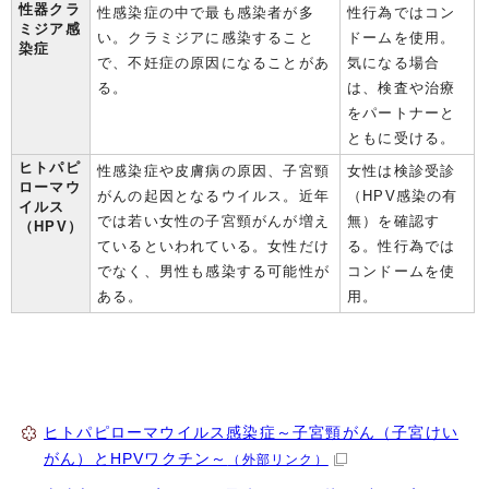
性器クラ
性感染症の中で最も感染者が多
性行為ではコン
ミジア感
い。クラミジアに感染すること
ドームを使用。
染症
で、不妊症の原因になることがあ
気になる場合
る。
は、検査や治療
をパートナーと
ともに受ける。
ヒトパピ
性感染症や皮膚病の原因、子宮頸
女性は検診受診
ローマウ
がんの起因となるウイルス。近年
（HPV感染の有
イルス
では若い女性の子宮頸がんが増え
無）を確認す
（HPV）
ているといわれている。女性だけ
る。性行為では
でなく、男性も感染する可能性が
コンドームを使
ある。
用。
ヒトパピローマウイルス感染症～子宮頸がん（子宮けい
がん）とHPVワクチン～
（外部リンク）