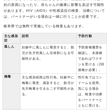
妊の原因になったり、赤ちゃんの健康に影響を及ぼす可能性
があります。HIV（AIDS）や性感染症の検査、治療について
は、パートナーがいる場合は一緒に行うことが必要です。
岐阜県では無料で実施している検査もあります。
主な感染
説明
予防行動
症
風しん
妊娠中に風しんに罹患すると、胎
予防接種履歴を
児が先天性風しん症候群になる可
確認し、未接種
能性がある。
であればワクチ
ンを受ける（2回
接種が必要）。
梅毒
主な感染経路は性行為。妊娠中に
性行為ではコン
梅毒に罹患、感染すると、胎児が
ドームを使用。
先天梅毒を引きおこす可能性があ
気になる場合
る。
は、検査や治療
をパートナーと
ともに受ける。