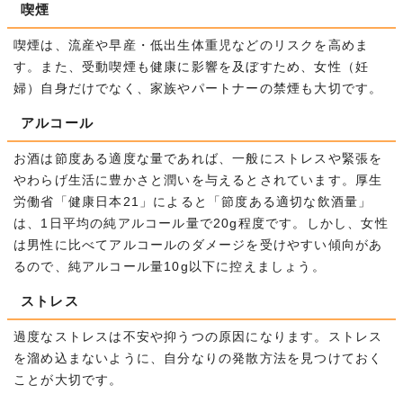
喫煙
喫煙は、流産や早産・低出生体重児などのリスクを高めま
す。また、受動喫煙も健康に影響を及ぼすため、女性（妊
婦）自身だけでなく、家族やパートナーの禁煙も大切です。
アルコール
お酒は節度ある適度な量であれば、一般にストレスや緊張を
やわらげ生活に豊かさと潤いを与えるとされています。厚生
労働省「健康日本21」によると「節度ある適切な飲酒量」
は、1日平均の純アルコール量で20g程度です。しかし、女性
は男性に比べてアルコールのダメージを受けやすい傾向があ
るので、純アルコール量10g以下に控えましょう。
ストレス
過度なストレスは不安や抑うつの原因になります。ストレス
を溜め込まないように、自分なりの発散方法を見つけておく
ことが大切です。