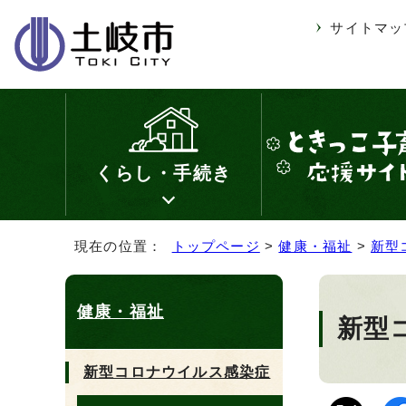
サイトマッ
くらし・手続き
現在の位置：
トップページ
>
健康・福祉
>
新型
健康・福祉
新型
新型コロナウイルス感染症