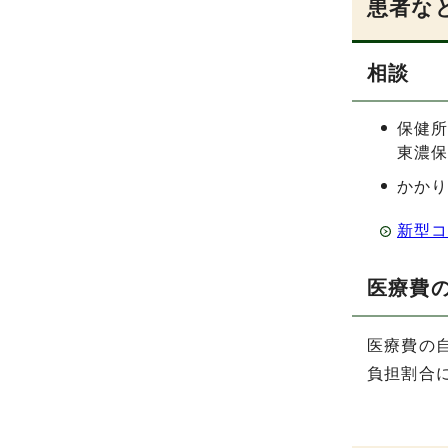
患者な
相談
保健
東濃保
かか
新型
医療費
医療費の自
負担割合