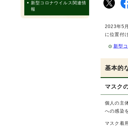
新型コロナウイルス関連情
報
2023
に位置付け
新型コ
基本的
マスク
個人の主
への感染
マスク着