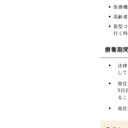
医療
高齢
新型コ
行く時
療養期
法律
して
発症
5日
るこ
発症