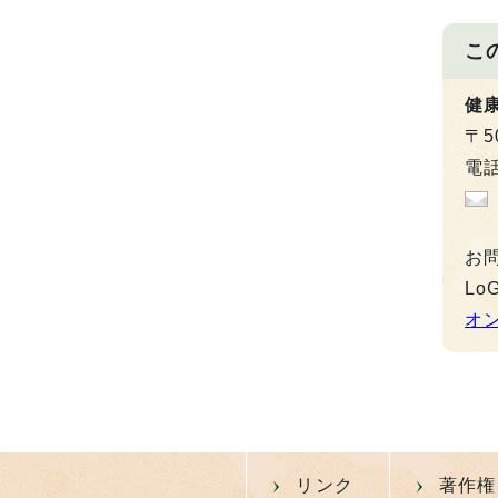
こ
健
〒5
電話
お
L
オ
リンク
著作権