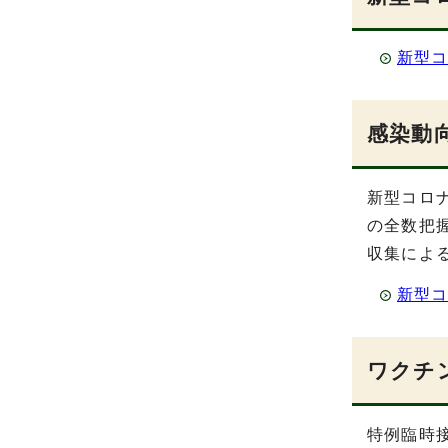
新型コ
感染動
新型コロ
の全数把
収集によ
新型
ワクチ
特例臨時