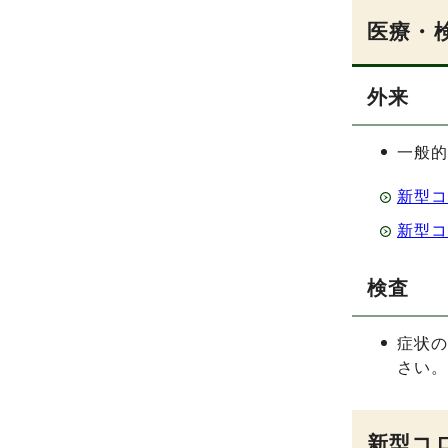
医療・
外来
一般
新型
新型
検査
症状
さい
新型コ