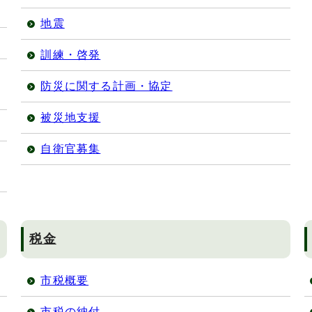
地震
訓練・啓発
防災に関する計画・協定
被災地支援
自衛官募集
税金
市税概要
市税の納付