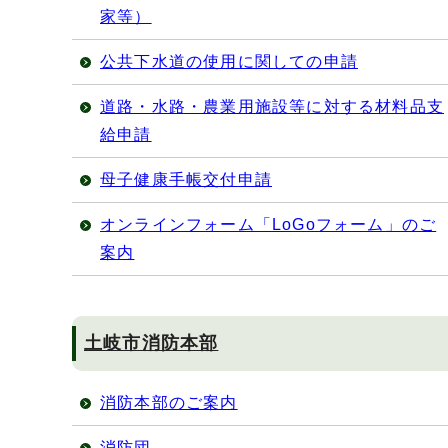
家等）
公共下水道の使用に関しての申請
道路・水路・農業用施設等に対する材料品支
給申請
母子健康手帳交付申請
オンラインフォーム「LoGoフォーム」のご
案内
土岐市消防本部
消防本部のご案内
消防団