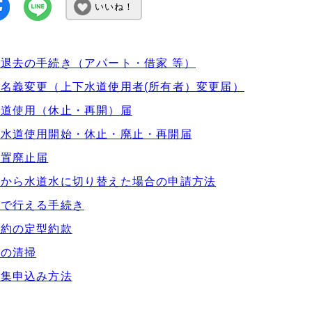
いいね！
退去の手続き（アパート・借家 等）
名義変更（上下水道使用者(所有者）変更届）
水道使用（休止・再開）届
下水道使用開始・休止・廃止・再開届
装置廃止届
水から水道水に切り替えた場合の申請方法
等で行える手続き
契約の定型約款
槽の清掃
収集申込み方法