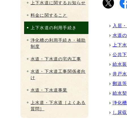
上下水道に関するお知らせ
料金に関すること
入居・
上下水道の利用手続き
水道の
浄化槽の利用手続き・補助
上下
制度
公共
水道・下水道の宅内工事
給水
水道・下水道工事関係者向
井戸
け
郵送
水道・下水道事業
給水
上水道・下水道［よくある
浄化
質問］
し尿