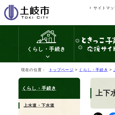
サイトマッ
くらし・手続き
現在の位置：
トップページ
>
くらし・手続き
>
くらし・手続き
上下
上水道・下水道