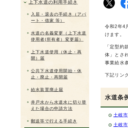
上下水道の利用手続き
入居・退去の手続き（アパ
ート・借家 等）
令和2年
水道の名義変更（上下水道
けます。
使用者(所有者）変更届）
「定型約
上下水道使用（休止・再
体」とさ
開）届
事業給水
公共下水道使用開始・休
下記リン
止・廃止・再開届
給水装置廃止届
水道条
井戸水から水道水に切り替
えた場合の申請方法
土岐
郵送等で行える手続き
土岐