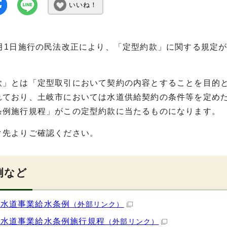
いいね！
4月1日施行の民法改正により、「定型約款」に関する規定
款」とは「定型取引において契約の内容とすることを目的
れており、土岐市においては水道供給契約の条件等を定め
条例施行規程」がこの定型約款に当たるものになります。
ク先よりご確認ください。
例など
市水道事業給水条例
（外部リンク）
市水道事業給水条例施行規程
（外部リンク）