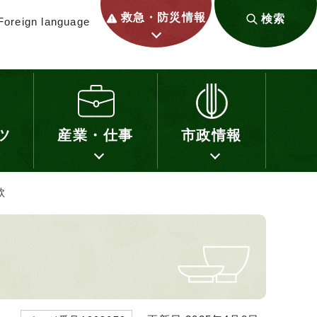
救急・防災情報
検索
Foreign language
ツ
産業・仕事
市政情報
款