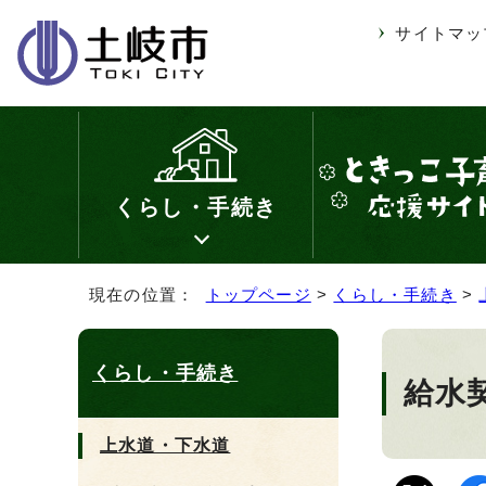
サイトマッ
くらし・手続き
現在の位置：
トップページ
>
くらし・手続き
>
くらし・手続き
給水
上水道・下水道