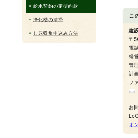
給水契約の定型約款
こ
浄化槽の清掃
建
し尿収集申込み方法
〒5
電
経営
管理
計画
ファ
お
L
オ