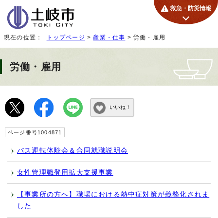
救急・防災情報
現在の位置：
トップページ
>
産業・仕事
> 労働・雇用
労働・雇用
いいね！
ページ番号1004871
バス運転体験会＆合同就職説明会
女性管理職登用拡大支援事業
【事業所の方へ】職場における熱中症対策が義務化されま
した