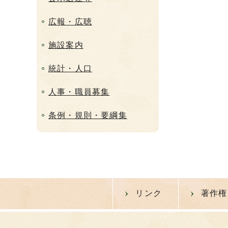
広報・広聴
施設案内
統計・人口
人事・職員募集
条例・規則・要綱集
リンク
著作権