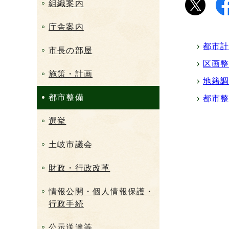
組織案内
庁舎案内
都市
市長の部屋
区画
施策・計画
地籍
都市整備
都市
選挙
土岐市議会
財政・行政改革
情報公開・個人情報保護・
行政手続
公示送達等