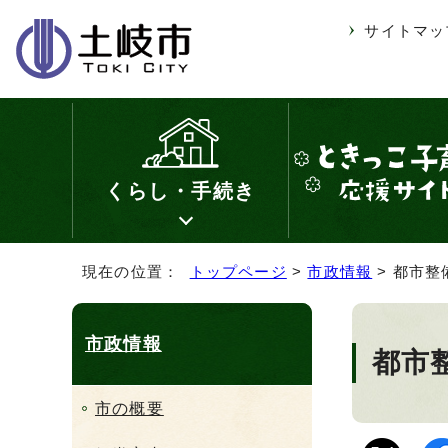
サイトマッ
くらし・手続き
現在の位置：
トップページ
>
市政情報
> 都市整
市政情報
都市
市の概要