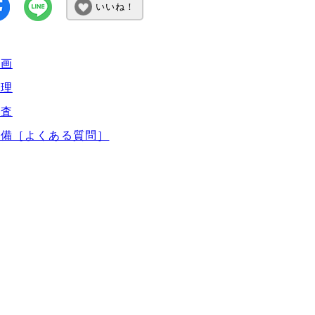
いいね！
計画
整理
調査
整備［よくある質問］