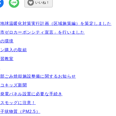
いいね！
市地球温暖化対策実行計画（区域施策編）を策定しました
岐市ゼロカーボンシティ宣言」を行いました
市の環境
ーン購入の取組
学習教室
金
西部ごみ焼却施設整備に関するお知らせ
エコキッズ新聞
光発電パネル設置に必要な手続き
学スモッグに注意！
子状物質（PM2.5）