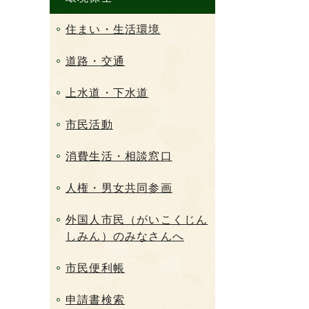
住まい・生活環境
道路・交通
上水道・下水道
市民活動
消費生活・相談窓口
人権・男女共同参画
外国人市民（がいこくじん
しみん）のみなさんへ
市民便利帳
申請書検索