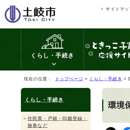
サイトマッ
くらし・手続き
現在の位置：
トップページ
>
くらし・手続き
>
くらし・手続き
環境
住民票・戸籍・印鑑登録・
旅券など