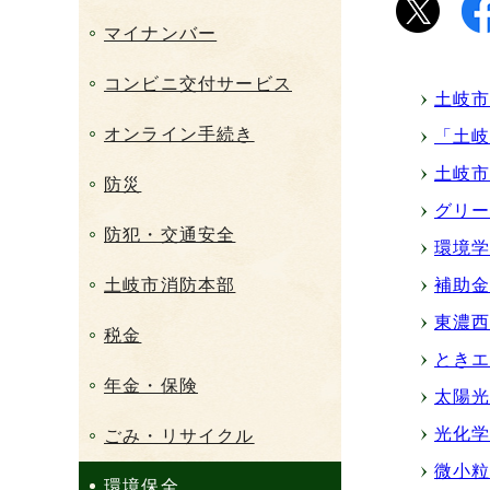
マイナンバー
コンビニ交付サービス
土岐
オンライン手続き
「土
土岐
防災
グリ
防犯・交通安全
環境
土岐市消防本部
補助
東濃
税金
とき
年金・保険
太陽
光化
ごみ・リサイクル
微小粒
環境保全