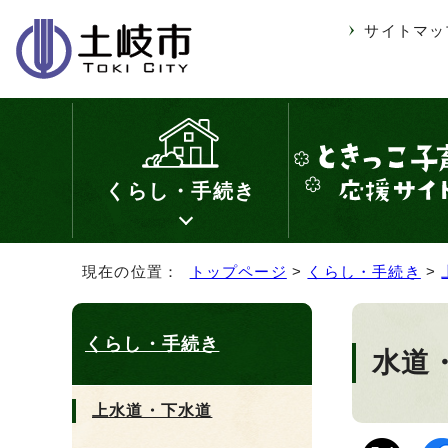
サイトマッ
くらし・手続き
現在の位置：
トップページ
>
くらし・手続き
>
くらし・手続き
水道
上水道・下水道