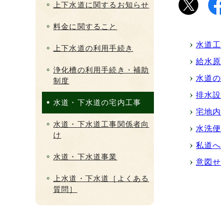
上下水道に関するお知らせ
料金に関すること
水道工
上下水道の利用手続き
給水
浄化槽の利用手続き・補助
水道
制度
排水
水道・下水道の宅内工事
宅地
水道・下水道工事関係者向
水洗
け
私道
水道・下水道事業
意図
上水道・下水道［よくある
質問］