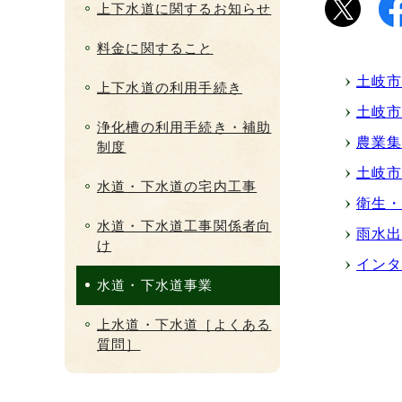
上下水道に関するお知らせ
料金に関すること
土岐
上下水道の利用手続き
土岐
浄化槽の利用手続き・補助
農業
制度
土岐
水道・下水道の宅内工事
衛生
水道・下水道工事関係者向
雨水
け
イン
水道・下水道事業
上水道・下水道［よくある
質問］