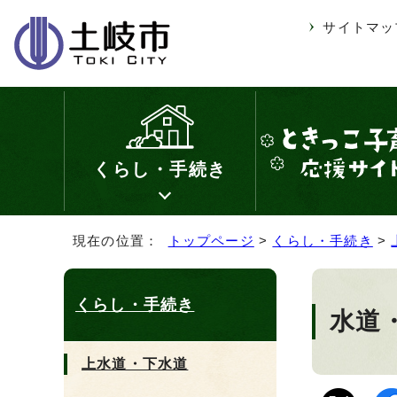
サイトマッ
くらし・手続き
現在の位置：
トップページ
>
くらし・手続き
>
くらし・手続き
水道
上水道・下水道