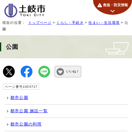
救急・防災情報
現在の位置：
トップページ
>
くらし・手続き
>
住まい・生活環境
> 公
園
公園
いいね！
ページ番号1004717
都市公園
都市公園 施設一覧
都市公園の利用