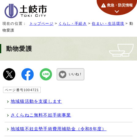
救急・防災情報
現在の位置：
トップページ
>
くらし・手続き
>
住まい・生活環境
> 動
物愛護
動物愛護
いいね！
ページ番号1004721
地域猫活動を支援します
さくらねこ無料不妊手術事業
地域猫不妊去勢手術費用補助金（令和8年度）