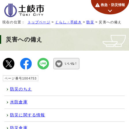
救急・防災情報
現在の位置：
トップページ
>
くらし・手続き
>
防災
> 災害への備え
災害への備え
いいね！
ページ番号1004753
防災のちえ
水防倉庫
防災に関する情報
防災倉庫