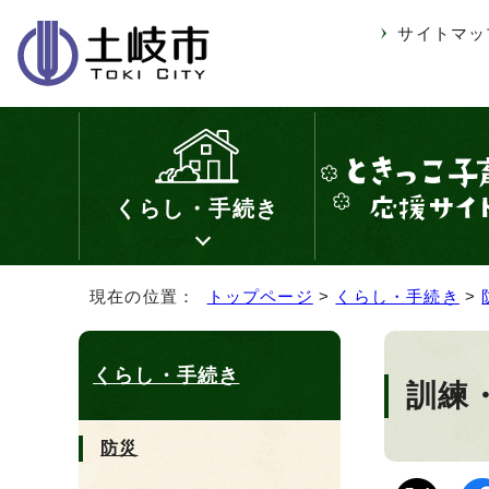
サイトマッ
くらし・手続き
現在の位置：
トップページ
>
くらし・手続き
>
くらし・手続き
訓練
防災