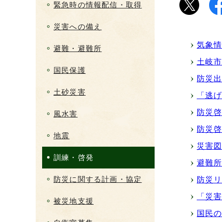
緊急時の情報配信・取得
災害への備え
気象
避難・避難所
土岐
国民保護
防災
土砂災害
「逃
防災
風水害
防災
地震
災害図
訓練・啓発
避難所
防災に関する計画・協定
防災
「災
被災地支援
国民