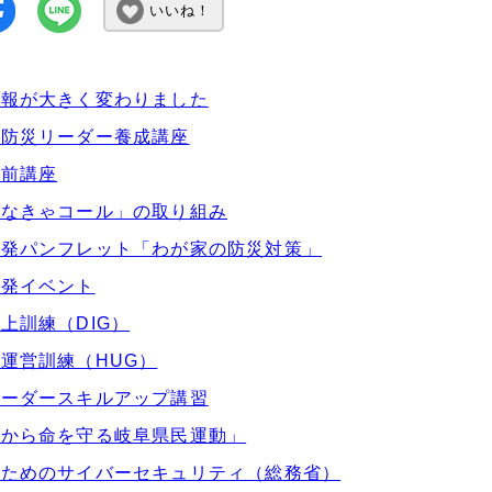
いいね！
情報が大きく変わりました
市防災リーダー養成講座
出前講座
げなきゃコール」の取り組み
啓発パンフレット「わが家の防災対策」
啓発イベント
上訓練（DIG）
運営訓練（HUG）
リーダースキルアップ講習
害から命を守る岐阜県民運動」
のためのサイバーセキュリティ（総務省）