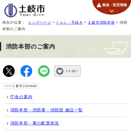
救急・防災情報
現在の位置：
トップページ
>
くらし・手続き
>
土岐市消防本部
> 消防
本部のご案内
消防本部のご案内
いいね！
ページ番号1004666
庁舎の案内
消防本部・消防署・消防団 施設一覧
消防本部・署の配置状況