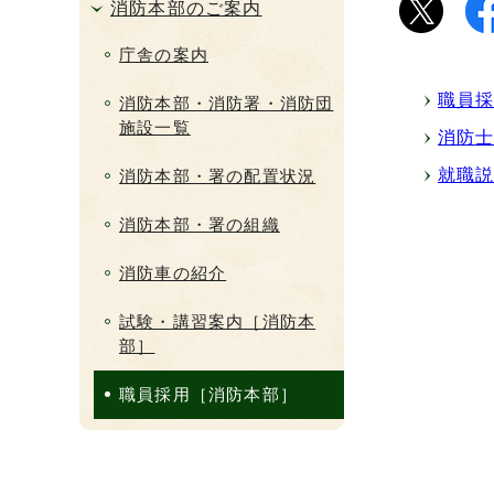
消防本部のご案内
庁舎の案内
職員
消防本部・消防署・消防団
施設一覧
消防
就職
消防本部・署の配置状況
消防本部・署の組織
消防車の紹介
試験・講習案内［消防本
部］
職員採用［消防本部］