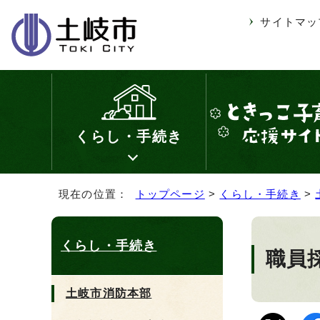
サイトマッ
くらし・手続き
現在の位置：
トップページ
>
くらし・手続き
>
くらし・手続き
職員
土岐市消防本部