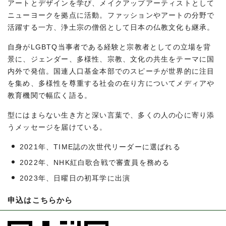
アートとデザインを学び、メイクアップアーティストとして
ニューヨークを拠点に活動。ファッションやアートの分野で
活躍する一方、浄土宗の僧侶として日本の仏教文化も継承。
自身がLGBTQ当事者である経験と宗教者としての立場を背
景に、ジェンダー、多様性、宗教、文化の共生をテーマに国
内外で発信。国連人口基金本部でのスピーチが世界的に注目
を集め、多様性を尊重する社会の在り方についてメディアや
教育機関で幅広く語る。
型にはまらない生き方と深い言葉で、多くの人の心に寄り添
うメッセージを届けている。
2021年、TIME誌の次世代リーダーに選ばれる
2022年、NHK紅白歌合戦で審査員を務める
2023年、日曜日の初耳学に出演
申込はこちらから