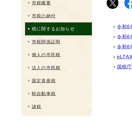
市税概要
市税の納付
令和6
税に関するお知らせ
令和6
市税関係証明
令和6
個人の市民税
eLT
国税
法人の市民税
固定資産税
軽自動車税
諸税