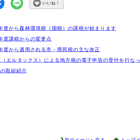
いいね！
年度から森林環境税（国税）の課税が始まります
年度課税からの変更点
年度から適用される市・県民税の主な改正
AX（エルタックス）による地方税の電子申告の受付を行な
庁の取組紹介
前のページへ戻る
トップ