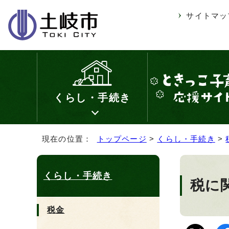
サイトマッ
くらし・手続き
現在の位置：
トップページ
>
くらし・手続き
>
くらし・手続き
税に
税金