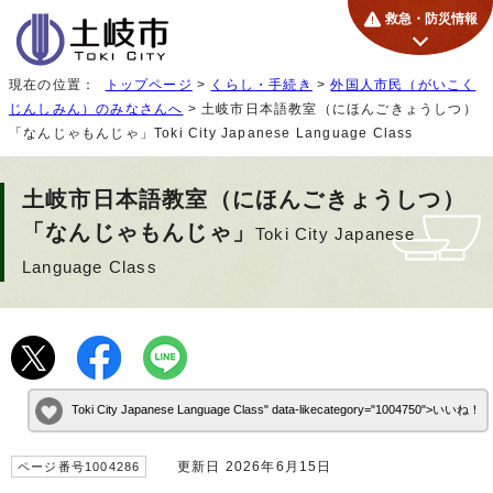
救急・防災情報
現在の位置：
トップページ
>
くらし・手続き
>
外国人市民（がいこく
じんしみん）のみなさんへ
> 土岐市日本語教室（にほんごきょうしつ）
「なんじゃもんじゃ」
Toki City Japanese Language Class
土岐市日本語教室（にほんごきょうしつ）
「なんじゃもんじゃ」
Toki City Japanese
Language Class
Toki City Japanese Language Class" data-likecategory="1004750">いいね！
更新日 2026年6月15日
ページ番号1004286