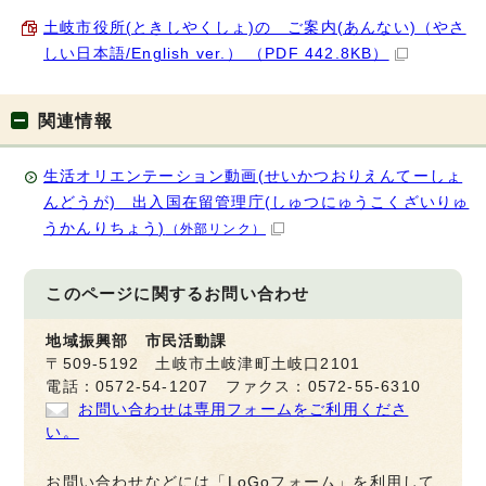
土岐市役所(ときしやくしょ)の ご案内(あんない)（やさ
しい日本語/English ver.） （PDF 442.8KB）
関連情報
生活オリエンテーション動画(せいかつおりえんてーしょ
んどうが) 出入国在留管理庁(しゅつにゅうこくざいりゅ
うかんりちょう)
（外部リンク）
このページに関する
お問い合わせ
地域振興部 市民活動課
〒509-5192 土岐市土岐津町土岐口2101
電話：0572-54-1207 ファクス：0572-55-6310
お問い合わせは専用フォームをご利用くださ
い。
お問い合わせなどには「LoGoフォーム」を利用して