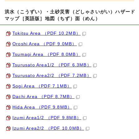
洪水（こうずい）・土砂災害（どしゃさいがい）ハザード
マップ［英語版］地図（ちず）面（めん）
Tokitsu Area （PDF 10.2MB）
Oroshi Area （PDF 9.0MB）
Tsumagi Area （PDF 8.0MB）
Tsurusato Area1/2 （PDF 6.3MB）
Tsurusato Area2/2 （PDF 7.2MB）
Sogi Area （PDF 7.1MB）
Dachi Area （PDF 8.7MB）
Hida Area （PDF 9.8MB）
Izumi Area1/2 （PDF 9.8MB）
Izumi Area2/2 （PDF 10.0MB）